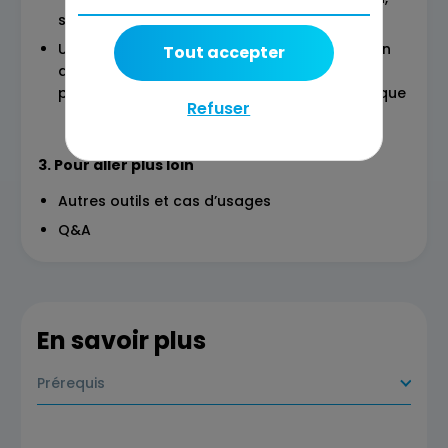
sref, cref, etc), cas pratique
Utiliser les IA pour industrialiser la production
Tout accepter
de prompt et la création d’images :
présentation des principes, démo, cas pratique
Refuser
3. Pour aller plus loin
Autres outils et cas d’usages
Q&A
En savoir plus
Prérequis