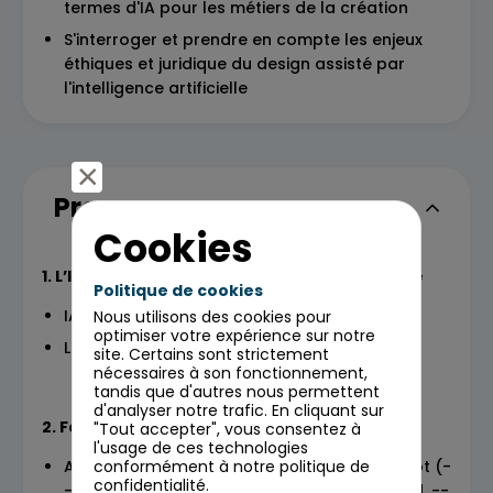
termes d'IA pour les métiers de la création
S'interroger et prendre en compte les enjeux
éthiques et juridique du design assisté par
l'intelligence artificielle
Programme
Cookies
1. L’IA générative et une création responsable
Politique de cookies
IA, éthique et propriété intellectuelle
Nous utilisons des cookies pour
optimiser votre expérience sur notre
Les Biais dans l’entrainement des IA
site. Certains sont strictement
nécessaires à son fonctionnement,
tandis que d'autres nous permettent
d'analyser notre trafic. En cliquant sur
2. Focus Midjourney
"Tout accepter", vous consentez à
l'usage de ces technologies
conformément à notre politique de
Apprendre à utiliser les Extensions de prompt (-
confidentialité.
-chaos, --stylize, --quality, --repeat, --seed, --