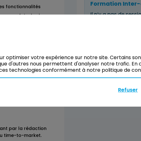
Formation Inter-
les fonctionnalités
Il n’y a pas de sessio
ture pour faire les bons
Vous pouvez tout de
de user stories
vos besoins.
Réserver
our optimiser votre expérience sur notre site. Certains so
ue d'autres nous permettent d'analyser notre trafic. En c
ces technologies conformément à notre politique de confi
c la stratégie de
Refuser
sant par la rédaction
 du time-to-market.