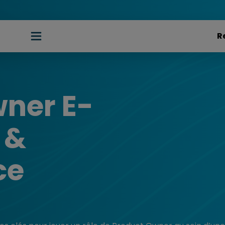
ner E-
 &
ce