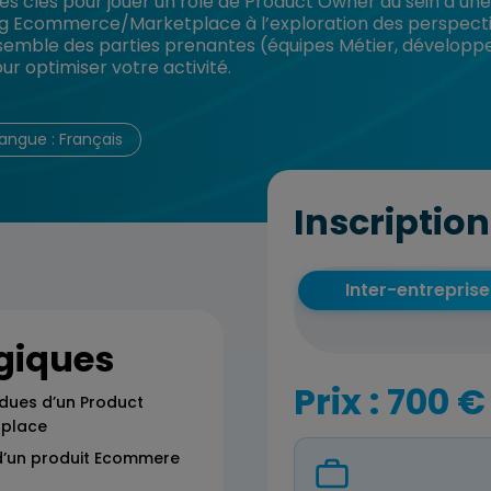
z les clés pour jouer un rôle de Product Owner au sein d
og Ecommerce/Marketplace à l’exploration des perspectiv
semble des parties prenantes (équipes Métier, développeu
ur optimiser votre activité.
angue : Français
Inscription
Inter-entreprise
giques
Prix : 700 €
ues d’un Product
place
 d’un produit Ecommere