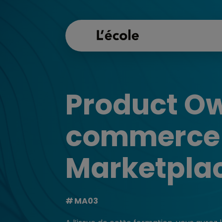
Product Ow
commerce
Marketpla
MA03