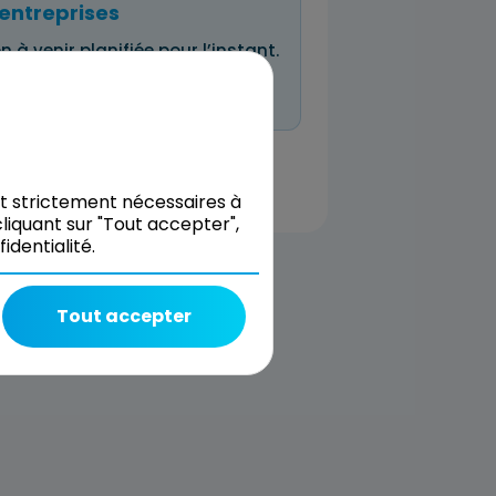
entreprises
n à venir planifiée pour l’instant.
 même réserver et nous décrire
nt strictement nécessaires à
liquant sur "Tout accepter",
dentialité.
Tout accepter