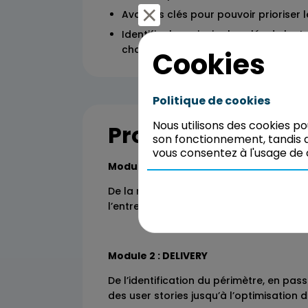
Avoir les clés pour pouvoir prioriser 
Identifier les principales clés de lec
choix dans le cadre de la rédaction 
Cookies
Politique de cookies
Nous utilisons des cookies p
Programme
son fonctionnement, tandis q
vous consentez à l'usage de 
Module 1 : STRATEGY & DISCOVERY
De la mise en cohérence du produit ave
l’entreprise à sa conception.
Module 2 : DELIVERY
De l’identification du périmètre, en pas
des user stories jusqu’à l’optimisation