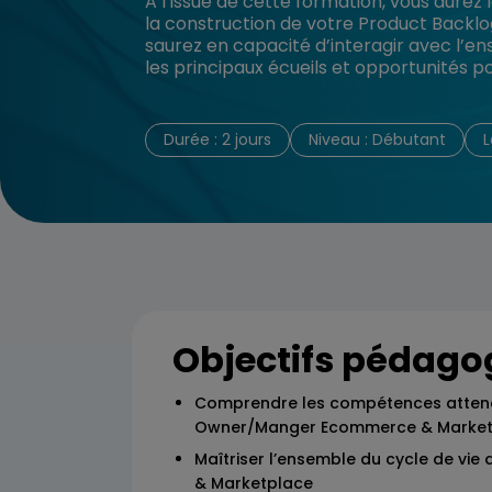
A l’issue de cette formation, vous aure
la construction de votre Product Backl
saurez en capacité d’interagir avec l’en
les principaux écueils et opportunités po
Durée : 2 jours
Niveau : Débutant
L
Objectifs pédago
Comprendre les compétences attend
Owner/Manger Ecommerce & Market
Maîtriser l’ensemble du cycle de vie
& Marketplace