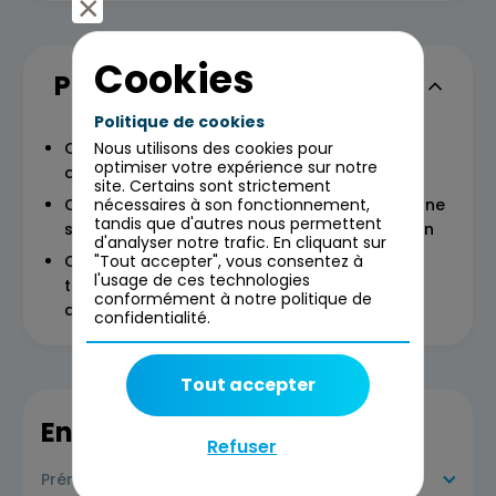
Cookies
Programme
Politique de cookies
Comment DevOps aide à atteindre des
Nous utilisons des cookies pour
optimiser votre expérience sur notre
objectifs stratégiques
site. Certains sont strictement
Comment incorporer des tests continus et une
nécessaires à son fonctionnement,
tandis que d'autres nous permettent
sécurité continue dans le pipeline de livraison
d'analyser notre trafic. En cliquant sur
Concevoir et mettre en œuvre un plan de
"Tout accepter", vous consentez à
l'usage de ces technologies
transformation DevOps en plusieurs étapes
conformément à notre politique de
adapté à l’organisation
confidentialité.
Tout accepter
En savoir plus
Refuser
Prérequis