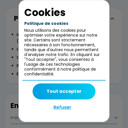
Cookies
Programme
Politique de cookies
Nous utilisons des cookies pour
Introduction au Scaled Agile Framework®
optimiser votre expérience sur notre
site. Certains sont strictement
(SAFe®)
nécessaires à son fonctionnement,
Comment devenir une équipe agile
tandis que d'autres nous permettent
d'analyser notre trafic. En cliquant sur
Construire le Backlog
"Tout accepter", vous consentez à
l'usage de ces technologies
Planifier un Program Increment (PI)
conformément à notre politique de
Exécuter les itérations
confidentialité.
Tout accepter
En savoir plus
Refuser
Prérequis