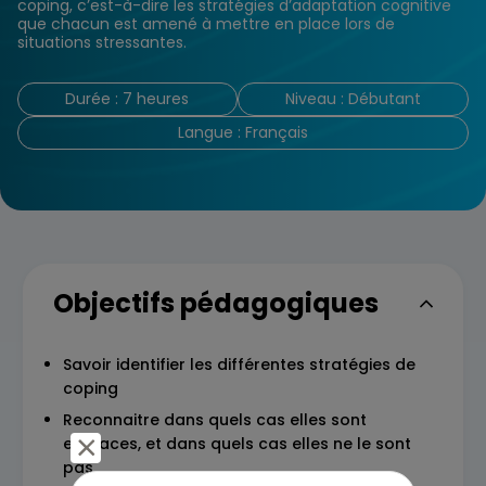
coping, c’est-à-dire les stratégies d’adaptation cognitive
que chacun est amené à mettre en place lors de
situations stressantes.
Durée : 7 heures
Niveau : Débutant
Langue : Français
Objectifs pédagogiques
Savoir identifier les différentes stratégies de
coping
Reconnaitre dans quels cas elles sont
efficaces, et dans quels cas elles ne le sont
pas