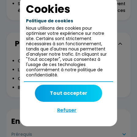
Savoir quelles méthodes et quels outils peuvent
Cookies
être mis en place pour les rendre plus efficaces
Politique de cookies
Nous utilisons des cookies pour
optimiser votre expérience sur notre
site. Certains sont strictement
Programme
nécessaires à son fonctionnement,
tandis que d'autres nous permettent
d'analyser notre trafic. En cliquant sur
"Tout accepter", vous consentez à
Concepts et généralités
l'usage de ces technologies
conformément à notre politique de
Les gestions du stress
confidentialité.
Cas d’étude
Boîtes à outils
Tout accepter
Refuser
En savoir plus
Prérequis