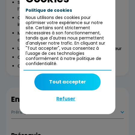
Savoir identifier son public cible et définir
l’angle de son article
Politique de cookies
Nous utilisons des cookies pour
Construire un plan autour d’une thématique
optimiser votre expérience sur notre
impactante
site. Certains sont strictement
nécessaires à son fonctionnement,
Maîtriser les astuces pour produire un
tandis que d'autres nous permettent
contenue percutant
d'analyser notre trafic. En cliquant sur
"Tout accepter", vous consentez à
Utiliser l’image pour accrocher l’œil des lecteur
l'usage de ces technologies
Comment trouver la bonne expression SEO ?
conformément à notre politique de
confidentialité.
Comment figurer dans le PAA de Google ?
Tout accepter
En savoir plus
Refuser
Prérequis