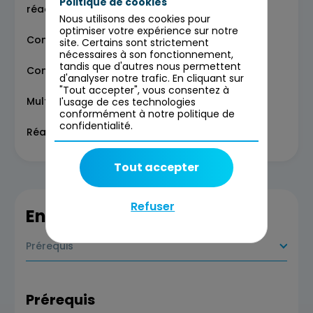
Politique de cookies
réactivité
Nous utilisons des cookies pour
optimiser votre expérience sur notre
Concepts clés
site. Certains sont strictement
nécessaires à son fonctionnement,
tandis que d'autres nous permettent
Composants et autonomie des agents
d'analyser notre trafic. En cliquant sur
"Tout accepter", vous consentez à
Multimodalité et orchestration des actions
l'usage de ces technologies
conformément à notre politique de
confidentialité.
Réactivité et déclencheurs
Tout accepter
Refuser
En savoir plus
Prérequis
Prérequis