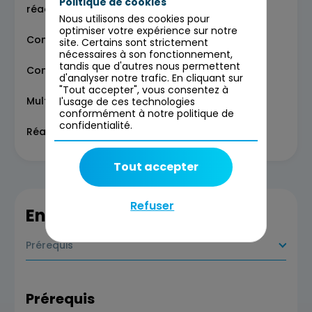
Politique de cookies
réactivité
Nous utilisons des cookies pour
optimiser votre expérience sur notre
Concepts clés
site. Certains sont strictement
nécessaires à son fonctionnement,
tandis que d'autres nous permettent
Composants et autonomie des agents
d'analyser notre trafic. En cliquant sur
"Tout accepter", vous consentez à
Multimodalité et orchestration des actions
l'usage de ces technologies
conformément à notre politique de
confidentialité.
Réactivité et déclencheurs
Tout accepter
Refuser
En savoir plus
Prérequis
Prérequis