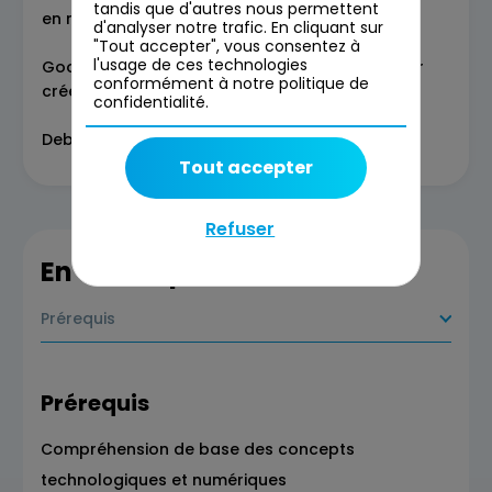
tandis que d'autres nous permettent
en main de lovable
d'analyser notre trafic. En cliquant sur
"Tout accepter", vous consentez à
l'usage de ces technologies
Google AI Studio : présentation & exercice pour
conformément à notre politique de
créer un agent/assistant IA
confidentialité.
Debrief & prochaines étapes
Tout accepter
Refuser
En savoir plus
Prérequis
Prérequis
Compréhension de base des concepts
technologiques et numériques