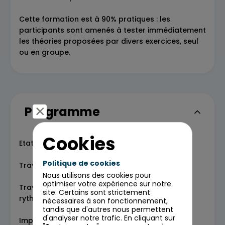
Cette formation est à 90% pratiques : les
participants sont amenés à tester immédiatement
les théories proposées par divers exercices, seul
ou en groupe.
Programme
Cookies
Etat des lieux de l'existant
Politique de cookies
Travail sur la posture : voix, regard, ancrage
Nous utilisons des cookies pour
optimiser votre expérience sur notre
Travail vocal : dynamisme, diction, intonation,
site. Certains sont strictement
rythme
nécessaires à son fonctionnement,
tandis que d'autres nous permettent
d'analyser notre trafic. En cliquant sur
Improvisation