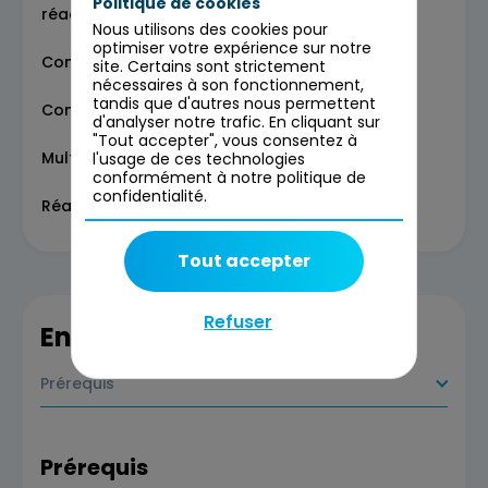
Politique de cookies
réactivité
Nous utilisons des cookies pour
optimiser votre expérience sur notre
Concepts clés
site. Certains sont strictement
nécessaires à son fonctionnement,
tandis que d'autres nous permettent
Composants et autonomie des agents
d'analyser notre trafic. En cliquant sur
"Tout accepter", vous consentez à
Multimodalité et orchestration des actions
l'usage de ces technologies
conformément à notre politique de
confidentialité.
Réactivité et déclencheurs
Tout accepter
Refuser
En savoir plus
Prérequis
Prérequis