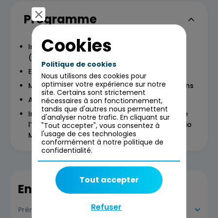
Programme
Cookies
Introduction au Lean Portfolio Management
(LPM)
Politique de cookies
Etablir la Stratégie et l'Investissement agile
Nous utilisons des cookies pour
optimiser votre expérience sur notre
Mettre en place de l’Agile Portfolio Operations
site. Certains sont strictement
Appliquer la Lean Gouvernance
nécessaires à son fonctionnement,
tandis que d'autres nous permettent
Implémentation de la fonction LPM & Rôle de
d'analyser notre trafic. En cliquant sur
l’Architecte d’Enterprise dans le Lean Portfolio
"Tout accepter", vous consentez à
l'usage de ces technologies
Management
conformément à notre politique de
confidentialité.
Tout accepter
En savoir plus
Refuser
Prérequis