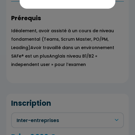
Prérequis
Idéalement, avoir assisté à un cours de niveau
fondamental (Teams, Scrum Master, PO/PM,
Leading)Avoir travaillé dans un environnement
SAFe® est un plusAnglais niveau B1/B2 «
independent user » pour l’examen
Inscription