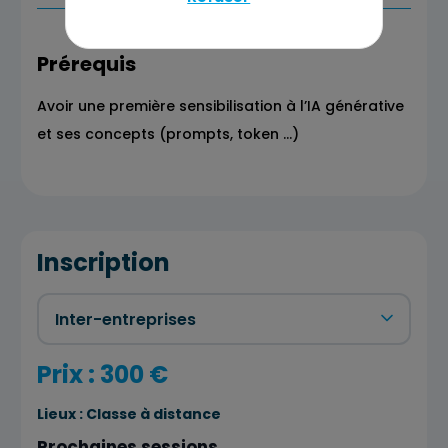
Prérequis
Avoir une première sensibilisation à l’IA générative
et ses concepts (prompts, token …)
Inscription
Prix : 300 €
Lieux :
Classe à distance
Prochaines sessions