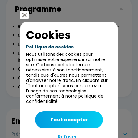
Programme
Rappel des fondamentaux de l’IA générative
Cookies
Outils de marchés vs outils spécifiques
Low code / no code vs hard code
Politique de cookies
Le fine-tuning des modèles, une technique
Nous utilisons des cookies pour
optimiser votre expérience sur notre
inutile dans 95% des cas
site. Certains sont strictement
Open source vs modèles fermés
nécessaires à son fonctionnement,
tandis que d'autres nous permettent
On-premise vs cloud
d'analyser notre trafic. En cliquant sur
"Tout accepter", vous consentez à
Cas concret : chatbot produit SAV
l'usage de ces technologies
conformément à notre politique de
confidentialité.
En savoir plus
Tout accepter
Prérequis
Refuser