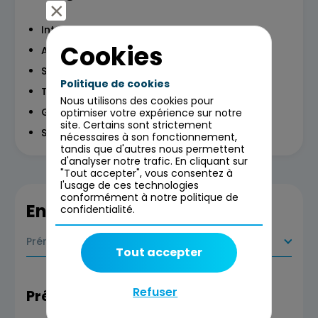
Introduction
Cookies
Analyse de l'audience et adaptation
Structure d'un discours convaincant
Politique de cookies
Techniques pour capter l'attention
Nous utilisons des cookies pour
Gestion des objections
optimiser votre expérience sur notre
site. Certains sont strictement
Storytelling persuasif
nécessaires à son fonctionnement,
tandis que d'autres nous permettent
d'analyser notre trafic. En cliquant sur
"Tout accepter", vous consentez à
l'usage de ces technologies
conformément à notre politique de
En savoir plus
confidentialité.
Prérequis
Tout accepter
Refuser
Prérequis