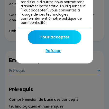
tandis que d'autres nous permettent
en main de lovable
d'analyser notre trafic. En cliquant sur
"Tout accepter", vous consentez à
l'usage de ces technologies
Google AI Studio : présentation & exercice pour
conformément à notre politique de
créer un agent/assistant IA
confidentialité.
Debrief & prochaines étapes
Tout accepter
Refuser
En savoir plus
Prérequis
Prérequis
Compréhension de base des concepts
technologiques et numériques