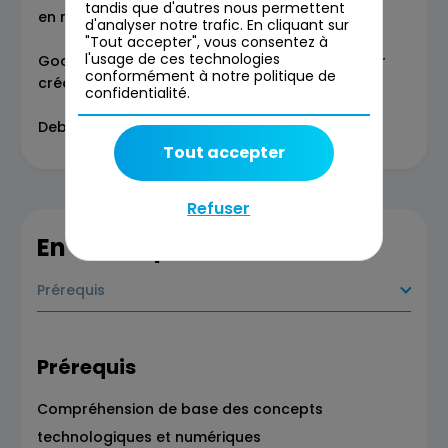
tandis que d'autres nous permettent
en main de lovable
d'analyser notre trafic. En cliquant sur
"Tout accepter", vous consentez à
l'usage de ces technologies
Google AI Studio : présentation & exercice pour
conformément à notre politique de
créer un agent/assistant IA
confidentialité.
Debrief & prochaines étapes
Tout accepter
Refuser
En savoir plus
Prérequis
Prérequis
Compréhension de base des concepts
technologiques et numériques