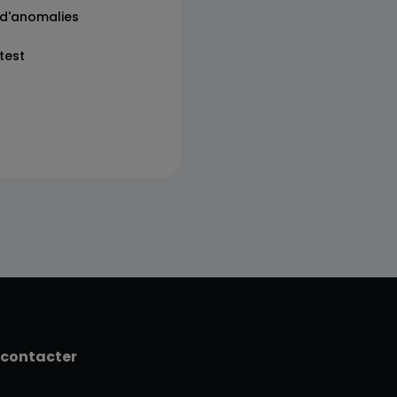
s d'anomalies
 test
 contacter