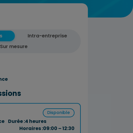
s
Intra-entreprise
Sur mesure
nce
ssions
Disponible
ce
Durée :
4 heures
Horaires :
09:00 – 12:30