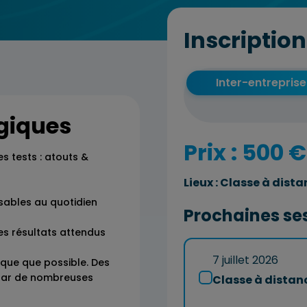
Inscription
Inter-entreprise
giques
Prix : 500 €
s tests : atouts &
Lieux :
Classe à dista
lisables au quotidien
Prochaines se
les résultats attendus
7 juillet 2026
ique que possible. Des
par de nombreuses
Classe à distan