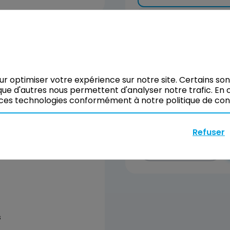
28 août 2026
Classe à distance
our optimiser votre expérience sur notre site. Certains so
29 septembre 20
ue d'autres nous permettent d'analyser notre trafic. En c
Classe à distance
ces technologies conformément à notre politique de confi
giciels
Refuser
En voir plus
s