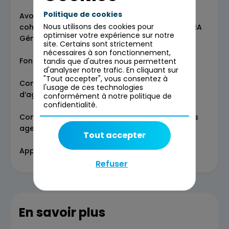
Politique de cookies
Avoir un regard critique sur la fiabilité, la
Nous utilisons des cookies pour
cohérence et la complétude des sorties d’une IA
optimiser votre expérience sur notre
Générative
site. Certains sont strictement
nécessaires à son fonctionnement,
Fondamentaux des agents – 1h
tandis que d'autres nous permettent
d'analyser notre trafic. En cliquant sur
"Tout accepter", vous consentez à
Comprendre les fondamentaux du principe
l'usage de ces technologies
d’agent et de réseau agentique
conformément à notre politique de
confidentialité.
Connaitre les termes relatifs a l’application des
agents dans un contexte métiers
Tout accepter
Appréhender la construction des agents
Refuser
En savoir plus