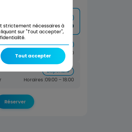
Disponible
nt strictement nécessaires à
our
Horaires :
09:00 – 17:00
liquant sur "Tout accepter",
dentialité.
26
Disponible
r
Horaires :
09:00 – 18:00
Tout accepter
Disponible
r
Horaires :
09:00 – 18:00
Réserver