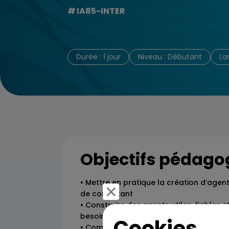
IA85-INTER
Durée : 1 jour
Niveau : Débutant
La
Objectifs pédago
• Mettre en pratique la création d’age
de consultant
• Construire des agents utiles, fiables e
besoins métiers
Cookies
• Comprendre l’impact de l’IA sur les or