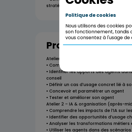
stratégies clients
Politique de cookies
Nous utilisons des cookies p
son fonctionnement, tandis q
vous consentez à l'usage de 
Programme
Atelier 1 – Consultant à l’ère de l’IA (ma
• Comprendre l’évolution du rôle du con
• Identifier les apports des agents dans
conseil
• Définir un cas d’usage concret lié à so
• Concevoir et paramétrer un agent
• Tester et améliorer son agent
Atelier 2 – IA & organisation (après-mid
• Comprendre les impacts de l’IA sur le
• Identifier des opportunités d’usage ch
• Analyser les transformations métiers 
• Utiliser les agents dans des scénarios