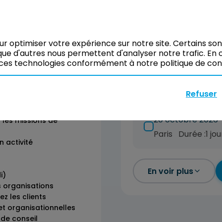
23 juillet 2026
our optimiser votre expérience sur notre site. Certains so
Paris
Durée :
1 j
ue d'autres nous permettent d'analyser notre trafic. En c
ces technologies conformément à notre politique de confi
18 septembre 20
Paris
Durée :
1 jou
Refuser
tin)
sultant avec l’IA
20 octobre 2026
 les missions de
Paris
Durée :
1 jou
n activité
En voir plus
i)
s organisations
ez les clients
et organisationnelles
 de conseil