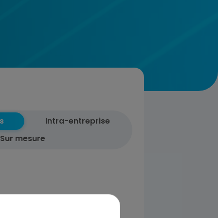
s
Intra-entreprise
Sur mesure
ssions