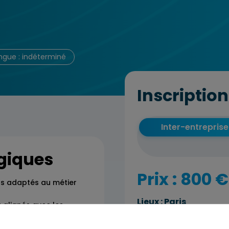
ngue : indéterminé
Inscription
Inter-entreprise
giques
Prix : 800 €
nts adaptés au métier
Lieux :
Paris
t alignés avec les
Prochaines se
ganisations et les