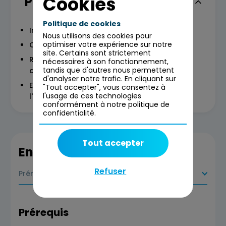
Cookies
Programme
Politique de cookies
Introduction à la vision stratégique IT
Nous utilisons des cookies pour
optimiser votre expérience sur notre
Construction d'une vision stratégique IT
site. Certains sont strictement
Renforcement de la résilience et de la
nécessaires à son fonctionnement,
tandis que d'autres nous permettent
durabilité de l'entreprise
d'analyser notre trafic. En cliquant sur
Evolution continue des compétences et de
"Tout accepter", vous consentez à
l'usage de ces technologies
l'organisation
conformément à notre politique de
confidentialité.
Tout accepter
En savoir plus
Refuser
Prérequis
Prérequis