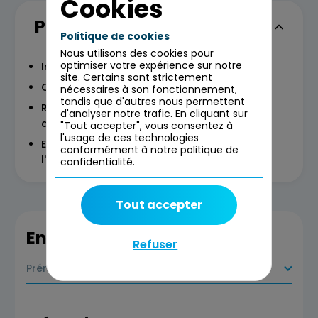
Cookies
Programme
Politique de cookies
Nous utilisons des cookies pour
optimiser votre expérience sur notre
Introduction à la vision stratégique IT
site. Certains sont strictement
Construction d'une vision stratégique IT
nécessaires à son fonctionnement,
tandis que d'autres nous permettent
Renforcement de la résilience et de la
d'analyser notre trafic. En cliquant sur
durabilité de l'entreprise
"Tout accepter", vous consentez à
l'usage de ces technologies
Evolution continue des compétences et de
conformément à notre politique de
l'organisation
confidentialité.
Tout accepter
En savoir plus
Refuser
Prérequis