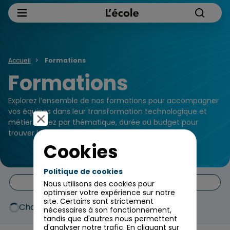
Accueil
Formations
Formations
Explorez l’ensemble de nos formations pour accompagner
vos équipes dans leur transformation technologique et
métier. Filtrez par thématique, durée ou budget pour
trouver le programme adapté à vos besoins
Cookies
Politique de cookies
Filtres
Nous utilisons des cookies pour
optimiser votre expérience sur notre
site. Certains sont strictement
Chargement…
nécessaires à son fonctionnement,
tandis que d'autres nous permettent
d'analyser notre trafic. En cliquant sur